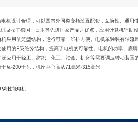
电机设计合理，可以国内外同类变频装置配套，互换性、通用性强。
速电机吸收了德国、日本等先进国家产品之优点，应用计算机辅助
电机采用鼠笼型结构，运行可靠，维护方便。电机单独装有轴流
为使用的F级绝缘结构，提高了电机的可靠性。电机的功率、底脚
广泛应用于轻工、纺织、化工、冶金、机床等需要调速转动装置
5千瓦-200千瓦，机座中心高从71毫米-315毫米。
3BP高性能电机