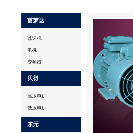
茵梦达
减速机
电机
变频器
贝得
高压电机
低压电机
东元