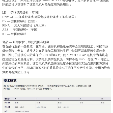
有这些场所，采用防爆机壳的 SIMOTICS XP 电机确保了更大的安全性 — 主要国
际船级社认证证明了该款电机对船舶应用的适用性：
LR — 劳埃德船级社（英国）
DNV GL — 挪威船级社/德国劳埃德船级社（挪威/德国）
BV — 法国船级社（法国）
RINA — 意大利船级社（意大利）
ABS — 美国船级社（美国）
KR — 韩国船级社
食品 — 可靠保护，即使周围有粉尘
在食品行业的一些领域，在筒仓、碾磨机和输送系统中会出现细粉尘，可能导致
爆炸危险。例如，通常认为在谷物加工和面包生产中特别容易出现粉尘爆炸危
险。西门子提供粉尘防爆保护（Ex tb和Ex tc）的 SIMOTICS XP 电机专为满足这
些危险情况而量身定制。该类电机的防尘机壳（防护等级 IP65，分区 21）可防止
内部粉尘的严重积聚。该类电机的机壳表面温度会被限制在无法点燃周围充满粉
尘的大气的水平。SIMOTICS XP 的通风系统也可确保不会产生火花。专用的导电
漆面可有效防止任何