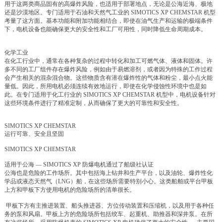
用于这两类商品固有的高爆炸风险，也适用于部署地点，无论是公海近海、极地
还是沙漠地区。专门适用于石油和天然气工业的 SIMOTICS XP CHEMSTAR 机型
考量了这方面。基本功能和附加功能相结合，即使在油气生产和运输的极端条件
下，电机设备也能确保更大的安全性和工厂可用性，同时降低生命周期成本。
化学工业
在化工行业中，通常在各种复杂的过程中转化和加工可燃气体、液体和固体。许
多不同的工厂组件存在爆炸风险，例如由于易燃溶剂，或者因为特殊的工作过程
会产生相关的混杂混合物。这些物质含有潜在爆炸性的气体和粉尘，最小点火能
量低。因此，所用电机必须连续有效地运行，即使在化学侵蚀性环境中也是如
此。在专门适用于化工行业的 SIMOTICS XP CHEMSTAR 机型中，电机设备针对
这些环境条件进行了精准定制，从而确保了更大的可靠性和安全性。
SIMOTICS XP CHEMSTAR
运行可靠、安全且坚固
SIMOTICS XP CHEMSTAR
适用于公海 — SIMOTICS XP 防爆电机通过了船级社认证
公海也是危险的工作场所。其中包括海上钻井和生产平台，以及油轮、爆炸性化
学品或液态天然气（LNG）船，在这些场所需要特别小心。这类船舶或平台甲板
上方和甲板下方使用电机的危险场所的清单很长。
甲板下方有主推进装置、船头推进器、方位传动装置和压缩机，以及用于各种任
务的泵和风扇。甲板上方的危险场所包括绞车、起重机、助推器和深井泵。在所