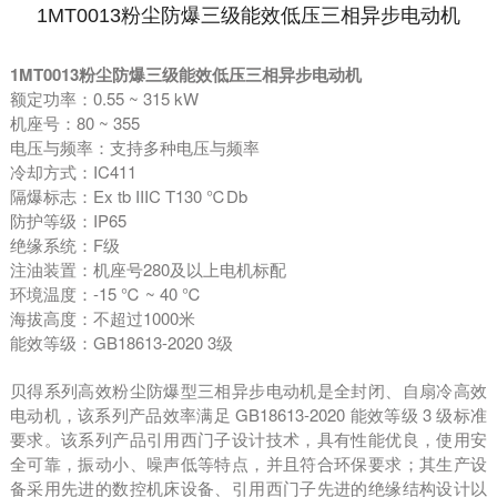
1MT0013粉尘防爆三级能效低压三相异步电动机
1MT0013粉尘防爆三级能效低压三相异步电动机
额定功率：
0.55 ~ 315 kW
机座号：
80 ~ 355
电压与频率：支持多种电压与频率
冷却方式：
IC411
隔爆标志：
Ex tb IIIC T
130
℃
Db
防护等级：
IP65
绝缘系统：
F
级
注油装置：机座号
280
及以上电机标配
环境温度：
-15
℃
~ 40
℃
海拔高度：不超过
1000
米
能效等级：
GB18613-2020 3
级
贝得系列高效粉尘防爆型三相异步电动机是全封闭、自扇冷高效
电动机，该系列产品效率满足
GB18613-2020
能效等级
3
级标准
要求。该系列产品引用西门子设计技术，具有性能优良，使用安
全可靠，振动小、噪声低等特点，并且符合环保要求；其生产设
备采用先进的数控机床设备、引用西门子先进的绝缘结构设计以